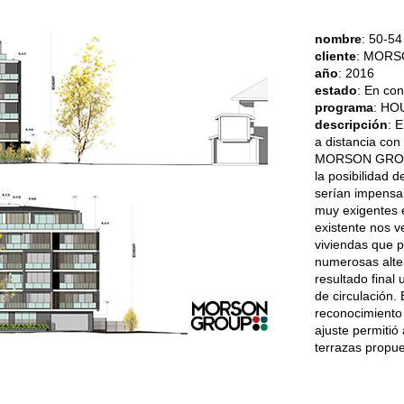
nombre
: 50-5
cliente
: MOR
año
: 2016
estado
: En con
programa
: HOU
descripción
: 
a distancia con
MORSON GROUP. 
la posibilidad 
serían impensa
muy exigentes 
existente nos 
viviendas que p
numerosas alter
resultado final
de circulación.
reconocimiento 
ajuste permitió
terrazas propue